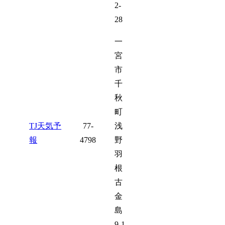
2-
28
一
宮
市
千
秋
町
TJ天気予
77-
浅
報
4798
野
羽
根
古
金
島
9-1