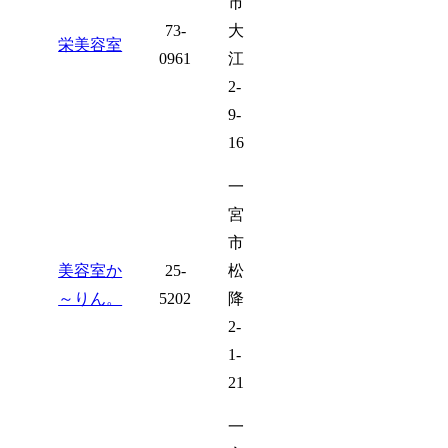
市
73-
大
栄美容室
0961
江
2-
9-
16
一
宮
市
美容室か
25-
松
～りん。
5202
降
2-
1-
21
一