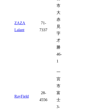
市
大
赤
ZAZA
71-
見
Lalant
7337
字
才
勝
46-
1
一
宮
市
28-
富
RayField
4556
士
3-