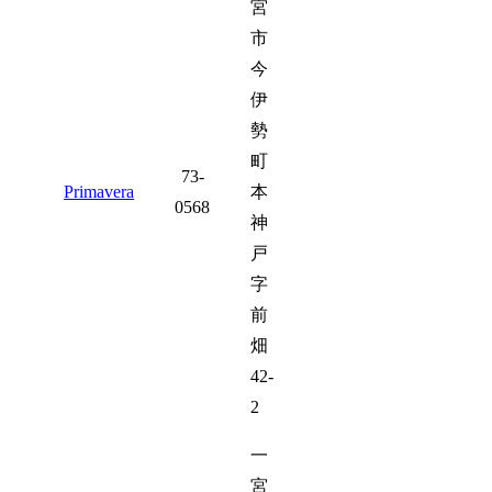
宮
市
今
伊
勢
町
73-
Primavera
本
0568
神
戸
字
前
畑
42-
2
一
宮