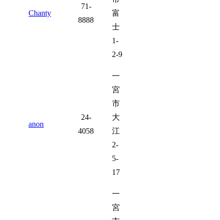
71-
Chanty
富
8888
士
1-
2-9
一
宮
市
24-
大
anon
4058
江
2-
5-
17
一
宮