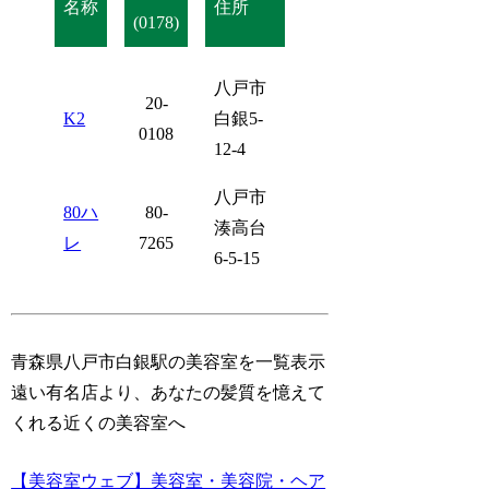
名称
住所
(0178)
八戸市
20-
K2
白銀5-
0108
12-4
八戸市
80ハ
80-
湊高台
レ
7265
6-5-15
青森県八戸市白銀駅の美容室を一覧表示
遠い有名店より、あなたの髪質を憶えて
くれる近くの美容室へ
【美容室ウェブ】美容室・美容院・ヘア