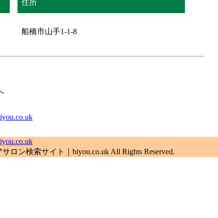
住所
船橋市山手1-1-8
へ
.co.uk
.co.uk
索サイト｜biyou.co.uk All Rights Reserved.