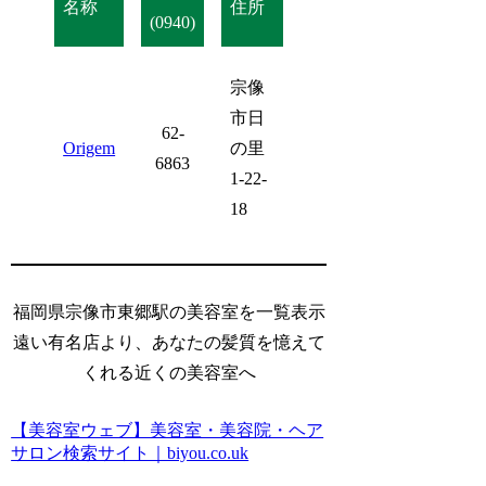
名称
住所
(0940)
宗像
市日
62-
Origem
の里
6863
1-22-
18
福岡県宗像市東郷駅の美容室を一覧表示
遠い有名店より、あなたの髪質を憶えて
くれる近くの美容室へ
【美容室ウェブ】美容室・美容院・ヘア
サロン検索サイト｜biyou.co.uk