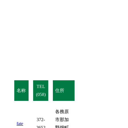
TEL
名称
住所
(058)
各務原
372-
市那加
fate
2652
野畑町