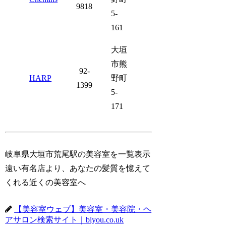
9818
5-
161
大垣
市熊
92-
HARP
野町
1399
5-
171
岐阜県大垣市荒尾駅の美容室を一覧表示
遠い有名店より、あなたの髪質を憶えて
くれる近くの美容室へ
【美容室ウェブ】美容室・美容院・ヘ
アサロン検索サイト｜biyou.co.uk