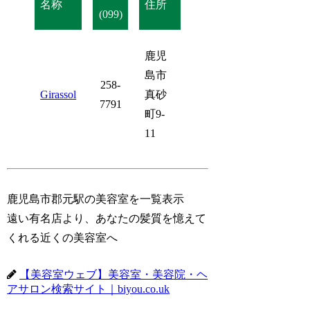
名称
住所
(099)
鹿児
島市
258-
Girassol
真砂
7791
町9-
11
鹿児島市郡元駅の美容室を一覧表示
遠い有名店より、あなたの髪質を憶えて
くれる近くの美容室へ
【美容室ウェブ】美容室・美容院・ヘ
アサロン検索サイト｜biyou.co.uk