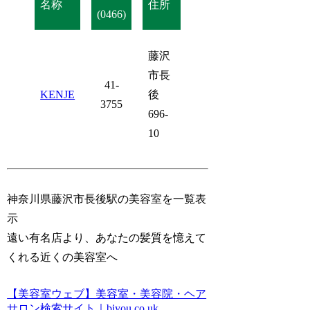
名称
住所
(0466)
藤沢
市長
41-
KENJE
後
3755
696-
10
神奈川県藤沢市長後駅の美容室を一覧表
示
遠い有名店より、あなたの髪質を憶えて
くれる近くの美容室へ
【美容室ウェブ】美容室・美容院・ヘア
サロン検索サイト｜biyou.co.uk