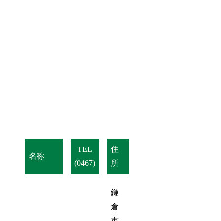
TEL
住
名称
(0467)
所
鎌
倉
市