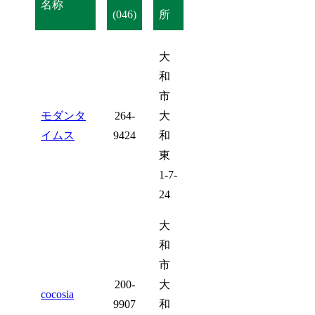
名称
(046)
所
大
和
市
モダンタ
264-
大
イムス
9424
和
東
1-7-
24
大
和
市
200-
大
cocosia
9907
和