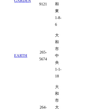
GARDEN
9121
和
東
1-8-
6
大
和
市
265-
EARTH
中
5674
央
1-1-
18
大
和
市
264-
大