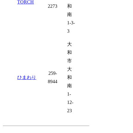
TORCH
2273
和
南
1-3-
3
大
和
市
大
259-
ひまわり
和
8944
南
1-
12-
23