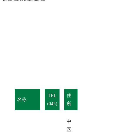
TEL
住
名称
(045)
所
中
区