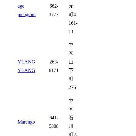
age
662-
元
picogram
3777
町4-
161-
11
中
区
YLANG
263-
山
YLANG
8171
下
町
276
中
区
641-
石
Marengo
5888
川
町2-