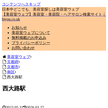
コンテンツへスキップ
日本中どこでも、美容室探しは美容室ウェブ
【美容室ウェブ】美容室・美容院・ヘアサロン検索サイト｜
biyou.co.uk
お知らせ
美容室ウェブについて
無料掲載のお申込み
プライバシーポリシー
お問い合わせ
美容室ウェブ
京都府
京都市
南区
西大路駅
西大路駅
2023.05.31
2026.03.27