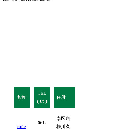
TEL
名称
住所
(075)
南区唐
661-
cofre
橋川久