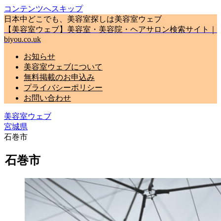
コンテンツへスキップ
日本中どこでも、美容室探しは美容室ウェブ
【美容室ウェブ】美容室・美容院・ヘアサロン検索サイト｜
biyou.co.uk
お知らせ
美容室ウェブについて
無料掲載のお申込み
プライバシーポリシー
お問い合わせ
美容室ウェブ
宮城県
石巻市
石巻市