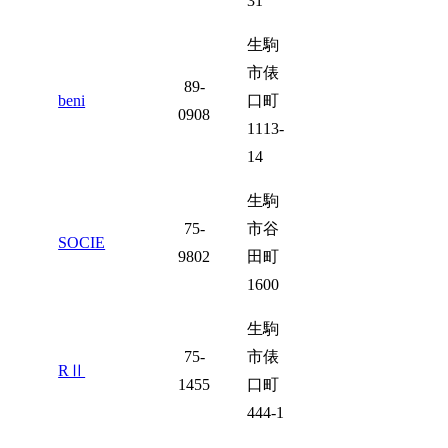
31
生駒
市俵
89-
beni
口町
0908
1113-
14
生駒
75-
市谷
SOCIE
9802
田町
1600
生駒
75-
市俵
RⅡ
1455
口町
444-1