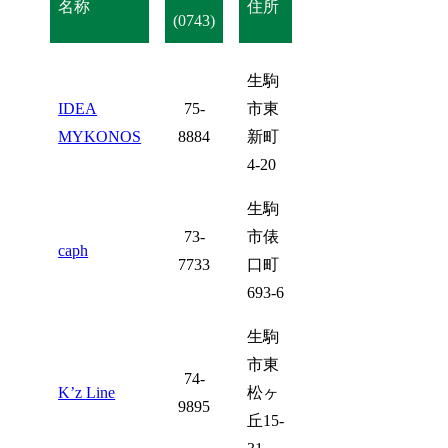
名称
住所
(0743)
生駒
IDEA
75-
市東
MYKONOS
8884
新町
4-20
生駒
73-
市俵
caph
7733
口町
693-6
生駒
市東
74-
K’z Line
松ヶ
9895
丘15-