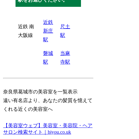
近鉄
近鉄 南
尺土
新庄
大阪線
駅
駅
磐城
当麻
駅
寺駅
奈良県葛城市の美容室を一覧表示
遠い有名店より、あなたの髪質を憶えて
くれる近くの美容室へ
【美容室ウェブ】美容室・美容院・ヘア
サロン検索サイト｜biyou.co.uk