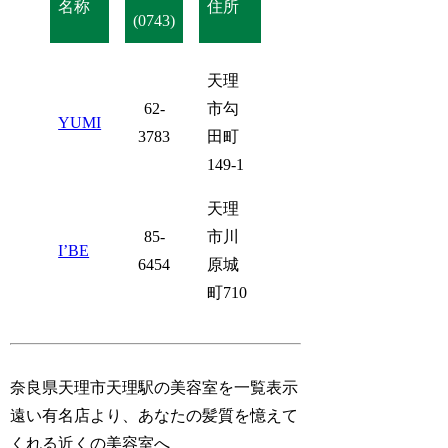
名称
住所
(0743)
天理
62-
市勾
YUMI
3783
田町
149-1
天理
85-
市川
I’BE
6454
原城
町710
奈良県天理市天理駅の美容室を一覧表示
遠い有名店より、あなたの髪質を憶えて
くれる近くの美容室へ