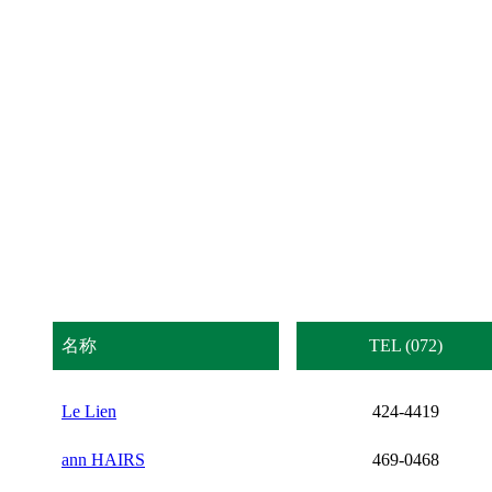
名称
TEL (072)
Le Lien
424-4419
ann HAIRS
469-0468