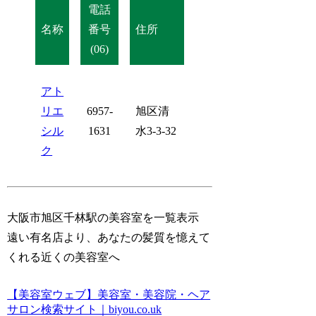
電話
名称
番号
住所
(06)
アト
リエ
6957-
旭区清
シル
1631
水3-3-32
ク
大阪市旭区千林駅の美容室を一覧表示
遠い有名店より、あなたの髪質を憶えて
くれる近くの美容室へ
【美容室ウェブ】美容室・美容院・ヘア
サロン検索サイト｜biyou.co.uk