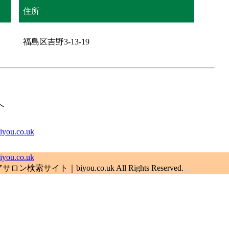
住所
福島区吉野3-13-19
へ
.co.uk
.co.uk
索サイト｜biyou.co.uk All Rights Reserved.