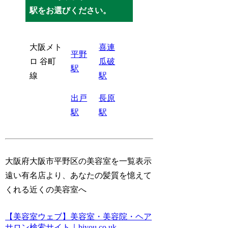
駅をお選びください。
大阪メト
喜連
平野
ロ 谷町
瓜破
駅
線
駅
出戸
長原
駅
駅
大阪府大阪市平野区の美容室を一覧表示
遠い有名店より、あなたの髪質を憶えて
くれる近くの美容室へ
【美容室ウェブ】美容室・美容院・ヘア
サロン検索サイト｜biyou.co.uk