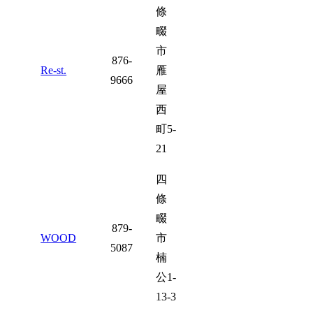
條
畷
市
876-
Re-st.
雁
9666
屋
西
町5-
21
四
條
畷
879-
WOOD
市
5087
楠
公1-
13-3