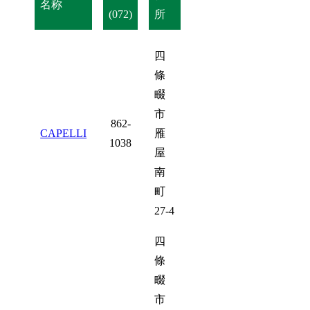
名称
(072)
所
四
條
畷
市
862-
CAPELLI
雁
1038
屋
南
町
27-4
四
條
畷
市