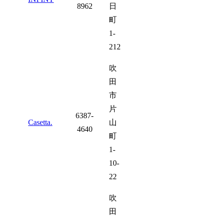
8962
日
町
1-
212
吹
田
市
片
6387-
Casetta.
山
4640
町
1-
10-
22
吹
田