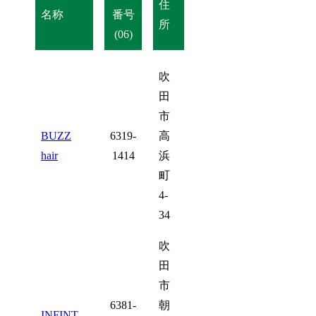
住
名称
番号
所
(06)
吹
田
市
BUZZ
6319-
高
hair
1414
浜
町
4-
34
吹
田
市
6381-
朝
INFINT