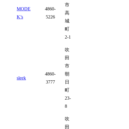
市
MODE
4860-
高
K’s
5226
城
町
2-1
吹
田
市
4860-
朝
sleek
3777
日
町
23-
8
吹
田