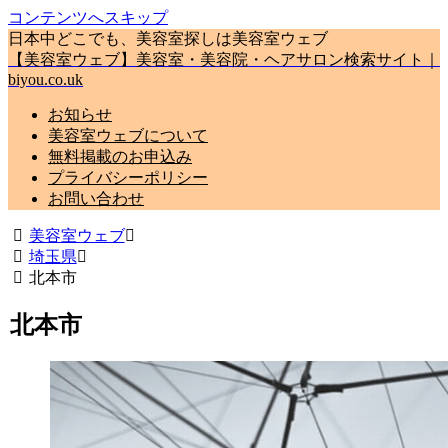
コンテンツへスキップ
日本中どこでも、美容室探しは美容室ウェブ
【美容室ウェブ】美容室・美容院・ヘアサロン検索サイト｜
biyou.co.uk
お知らせ
美容室ウェブについて
無料掲載のお申込み
プライバシーポリシー
お問い合わせ
美容室ウェブ
埼玉県
北本市
北本市