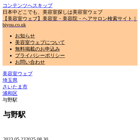
コンテンツへスキップ
日本中どこでも、美容室探しは美容室ウェブ
【美容室ウェブ】美容室・美容院・ヘアサロン検索サイト｜
biyou.co.uk
お知らせ
美容室ウェブについて
無料掲載のお申込み
プライバシーポリシー
お問い合わせ
美容室ウェブ
埼玉県
さいたま市
浦和区
与野駅
与野駅
2023.05.23
2025.08.30