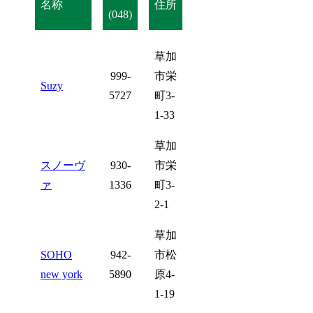
名称
住所
(048)
草加
999-
市栄
Suzy
5727
町3-
1-33
草加
スノーヴ
930-
市栄
ァ
1336
町3-
2-1
草加
SOHO
942-
市松
new york
5890
原4-
1-19