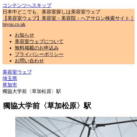
コンテンツへスキップ
日本中どこでも、美容室探しは美容室ウェブ
【美容室ウェブ】美容室・美容院・ヘアサロン検索サイト｜
biyou.co.uk
お知らせ
美容室ウェブについて
無料掲載のお申込み
プライバシーポリシー
お問い合わせ
美容室ウェブ
埼玉県
草加市
獨協大学前〈草加松原〉駅
獨協大学前〈草加松原〉駅