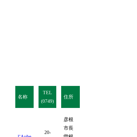
TEL
名称
住所
(0749)
彦根
市長
20-
l’Aube
曽根