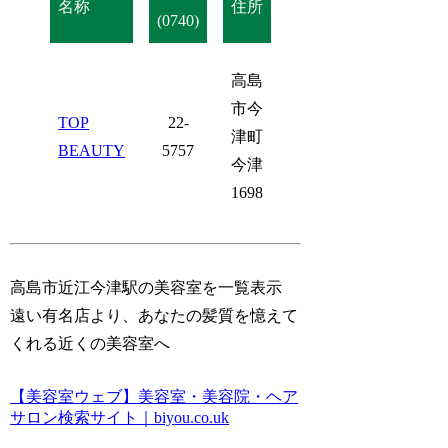
名称
住所
(0740)
高島
市今
TOP
22-
津町
BEAUTY
5757
今津
1698
高島市近江今津駅の美容室を一覧表示
遠い有名店より、あなたの髪質を憶えて
くれる近くの美容室へ
【美容室ウェブ】美容室・美容院・ヘア
サロン検索サイト｜biyou.co.uk