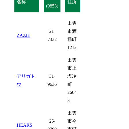
名称
住所
(0853)
出雲
21-
市渡
ZAZIE
7332
橋町
1212
出雲
市上
アリガト
31-
塩冶
ウ
9636
町
2664-
3
出雲
25-
市今
HEARS