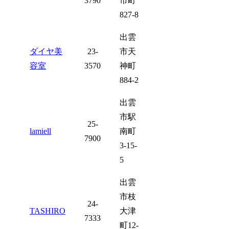
3790
市町
827-8
出雲
ダイヤ美
23-
市天
容室
3570
神町
884-2
出雲
市駅
25-
lamiell
南町
7900
3-15-
5
出雲
市枝
24-
TASHIRO
大津
7333
町12-