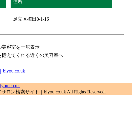
住所
足立区梅田8-1-16
の美容室を一覧表示
を憶えてくれる近くの美容室へ
u.co.uk
.co.uk
索サイト｜biyou.co.uk All Rights Reserved.