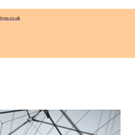
.co.uk