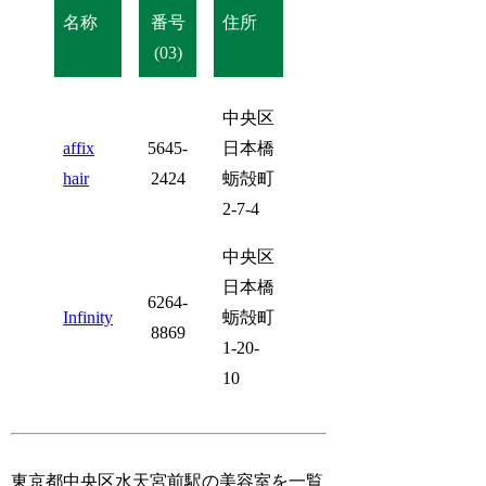
名称
番号
住所
(03)
中央区
affix
5645-
日本橋
hair
2424
蛎殻町
2-7-4
中央区
日本橋
6264-
Infinity
蛎殻町
8869
1-20-
10
東京都中央区水天宮前駅の美容室を一覧