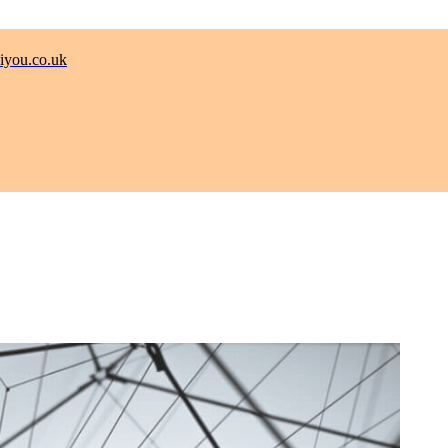
.co.uk