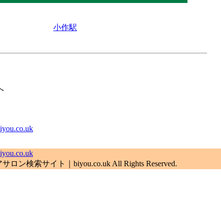
小作駅
へ
.co.uk
.co.uk
索サイト｜biyou.co.uk All Rights Reserved.