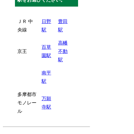
ＪＲ 中
日野
豊田
央線
駅
駅
高幡
百草
京王
不動
園駅
駅
南平
駅
多摩都市
万願
モノレー
寺駅
ル