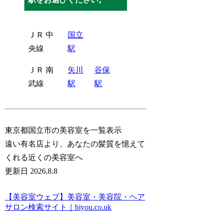
ＪＲ 中
国立
央線
駅
ＪＲ 南
矢川
谷保
武線
駅
駅
東京都国立市の美容室を一覧表示
遠い有名店より、あなたの髪質を憶えて
くれる近くの美容室へ
更新日 2026.8.8
【美容室ウェブ】美容室・美容院・ヘア
サロン検索サイト｜biyou.co.uk