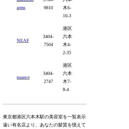
arms
9810
木6-
10-3
港区
3404-
六本
NEAF
7504
木4-
2-35
港区
3404-
六本
nuance
2747
木7-
8-4
東京都港区六本木駅の美容室を一覧表示
遠い有名店より、あなたの髪質を憶えて