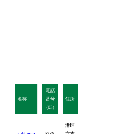
電話
名称
番号
住所
(03)
港区
kakimoto
5786-
六本