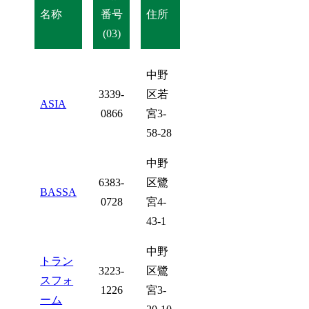
名称
番号
住所
(03)
中野
3339-
区若
ASIA
0866
宮3-
58-28
中野
6383-
区鷺
BASSA
0728
宮4-
43-1
中野
トラン
3223-
区鷺
スフォ
1226
宮3-
ーム