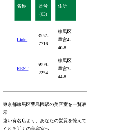
名称
番号
住所
(03)
練馬区
3557-
Links
早宮4-
7716
40-8
練馬区
5999-
REST
早宮3-
2254
44-8
東京都練馬区豊島園駅の美容室を一覧表
示
遠い有名店より、あなたの髪質を憶えて
くれる近くの美容室へ