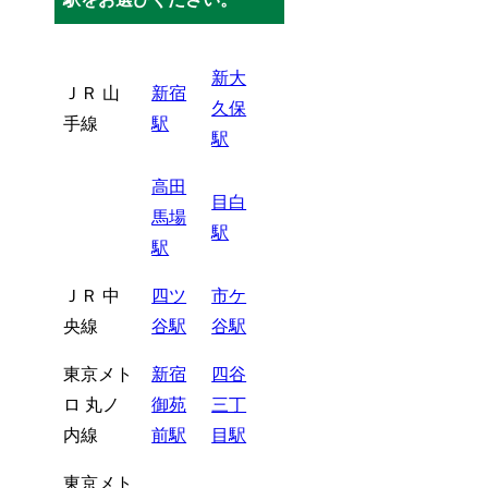
新大
ＪＲ 山
新宿
久保
手線
駅
駅
高田
目白
馬場
駅
駅
ＪＲ 中
四ツ
市ケ
央線
谷駅
谷駅
東京メト
新宿
四谷
ロ 丸ノ
御苑
三丁
内線
前駅
目駅
東京メト