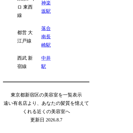
神楽
ロ 東西
坂駅
線
落合
都営 大
南長
江戸線
崎駅
西武 新
中井
宿線
駅
東京都新宿区の美容室を一覧表示
遠い有名店より、あなたの髪質を憶えて
くれる近くの美容室へ
更新日 2026.8.7