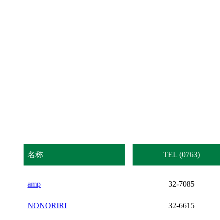
名称
TEL (0763)
amp
32-7085
NONORIRI
32-6615