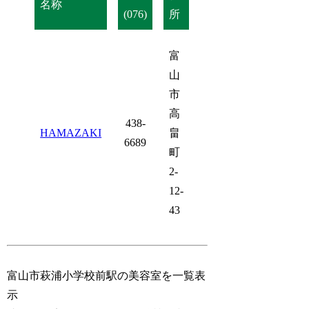
名称
(076)
所
富
山
市
高
438-
HAMAZAKI
畠
6689
町
2-
12-
43
富山市萩浦小学校前駅の美容室を一覧表
示