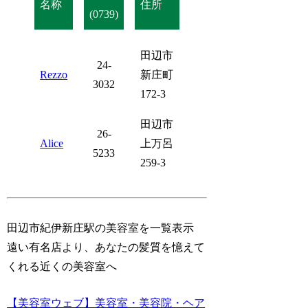
名称
住所
(0739)
田辺市
24-
Rezzo
新庄町
3032
172-3
田辺市
26-
Alice
上万呂
5233
259-3
田辺市紀伊新庄駅の美容室を一覧表示
遠い有名店より、あなたの髪質を憶えて
くれる近くの美容室へ
【美容室ウェブ】美容室・美容院・ヘア