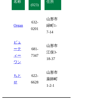
名称
住所
(023)
山形市
632-
Organ
緑町1-
0201
7-14
ビュ
山形市
ーテ
681-
江俣3-
ィー
7347
18-37
ワン
山形市
ちと
622-
薬師町
せ
6628
1-2-1