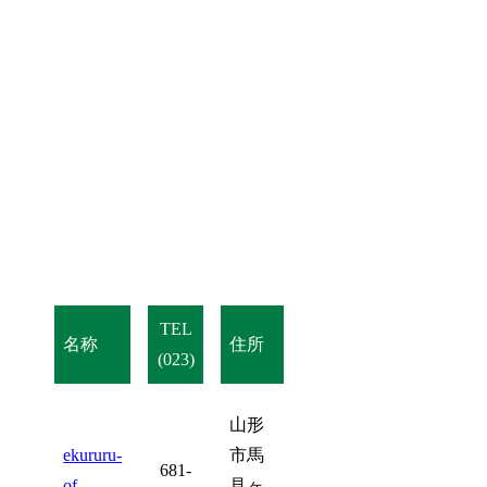
TEL
名称
住所
(023)
山形
ekururu-
市馬
681-
of-
見ヶ