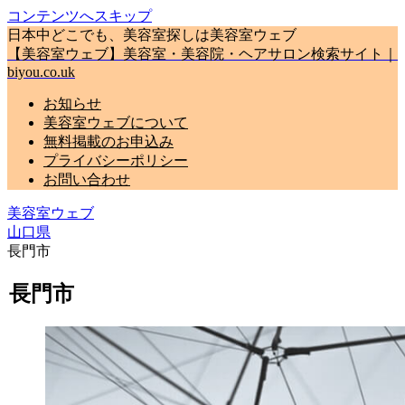
コンテンツへスキップ
日本中どこでも、美容室探しは美容室ウェブ
【美容室ウェブ】美容室・美容院・ヘアサロン検索サイト｜
biyou.co.uk
お知らせ
美容室ウェブについて
無料掲載のお申込み
プライバシーポリシー
お問い合わせ
美容室ウェブ
山口県
長門市
長門市