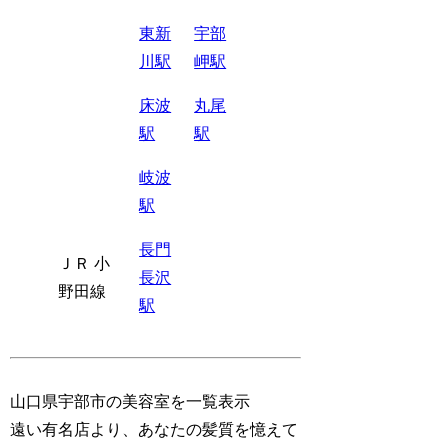
東新
宇部
川駅
岬駅
床波
丸尾
駅
駅
岐波
駅
長門
ＪＲ 小
長沢
野田線
駅
山口県宇部市の美容室を一覧表示
遠い有名店より、あなたの髪質を憶えて