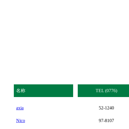
名称
TEL (0776)
axia
52-1240
Nico
97-8107