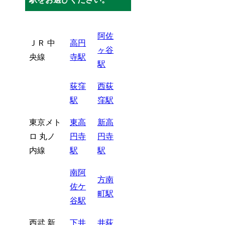
阿佐
ＪＲ 中
高円
ヶ谷
央線
寺駅
駅
荻窪
西荻
駅
窪駅
東京メト
東高
新高
ロ 丸ノ
円寺
円寺
内線
駅
駅
南阿
方南
佐ケ
町駅
谷駅
西武 新
下井
井荻