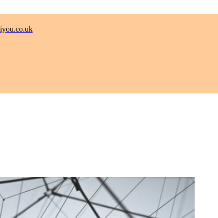
.co.uk