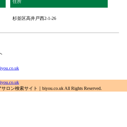
住所
杉並区高井戸西2-1-26
へ
.co.uk
.co.uk
索サイト｜biyou.co.uk All Rights Reserved.