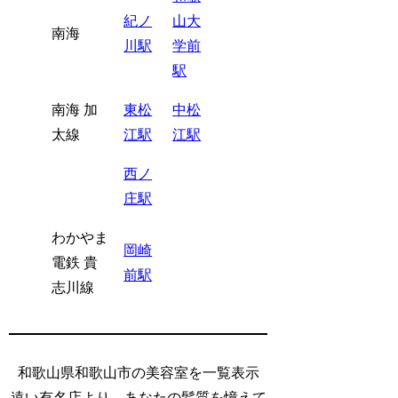
紀ノ
山大
南海
川駅
学前
駅
南海 加
東松
中松
太線
江駅
江駅
西ノ
庄駅
わかやま
岡崎
電鉄 貴
前駅
志川線
和歌山県和歌山市の美容室を一覧表示
遠い有名店より、あなたの髪質を憶えて