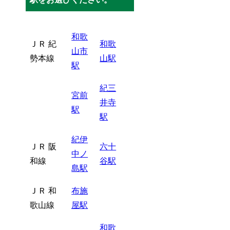
和歌
ＪＲ 紀
和歌
山市
勢本線
山駅
駅
紀三
宮前
井寺
駅
駅
紀伊
ＪＲ 阪
六十
中ノ
和線
谷駅
島駅
ＪＲ 和
布施
歌山線
屋駅
和歌