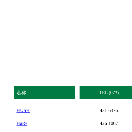
名称
TEL (073)
HUSH
431-6376
HaRe
426-1007