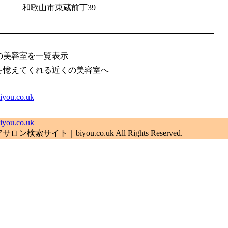
和歌山市東蔵前丁39
の美容室を一覧表示
を憶えてくれる近くの美容室へ
.co.uk
.co.uk
索サイト｜biyou.co.uk All Rights Reserved.